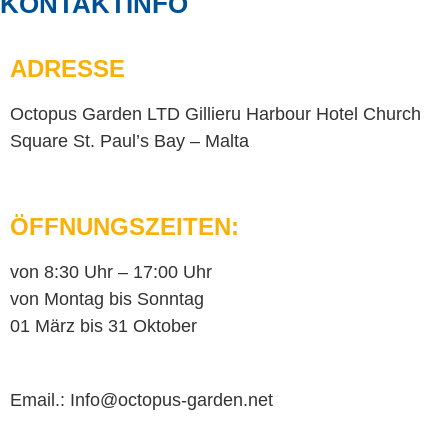
KONTAKTINFO
r
n
ADRESSE
a
t
Octopus Garden LTD Gillieru Harbour Hotel Church
i
Square St. Paul’s Bay – Malta
v
e
ÖFFNUNGS­ZEITEN:
:
von 8:30 Uhr – 17:00 Uhr
von Montag bis Sonntag
01 März bis 31 Oktober
Email.:
Info@octopus-garden.net